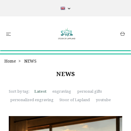
Home
NEWS
NEWS
Sort by tag:
Latest
engraving
personal gifts
personalized engraving
Stoor of Lapland
youtube