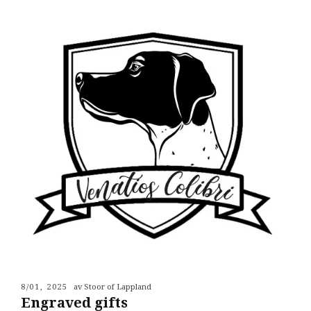
8/01, 2025
av Stoor of Lappland
Engraved gifts