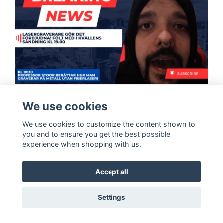
9/02, 2024
av Stoor of Lappland
We use cookies
Engraves on metal
We use cookies to customize the content shown to
you and to ensure you get the best possible
experience when shopping with us.
"Skapa Magi med Metallgravyr: En Stigande Trend inom CO2
Lasergravering!"
Accept all
Metallgravyr med CO2-laser har blivit en revolutionerande...
Settings
Read More