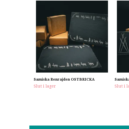
Samiska Renrajden OSTBRICKA
Samiska
Slut i lager
Slut i 