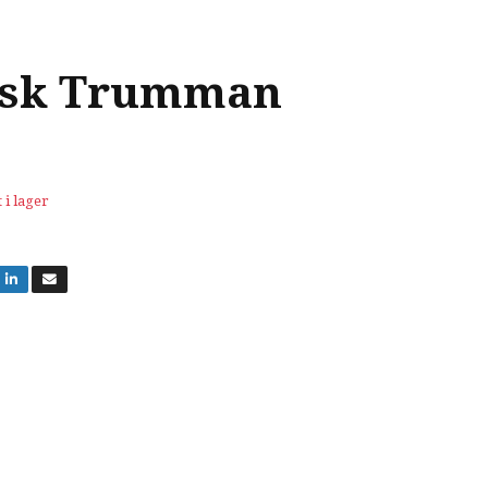
sk Trumman
 i lager