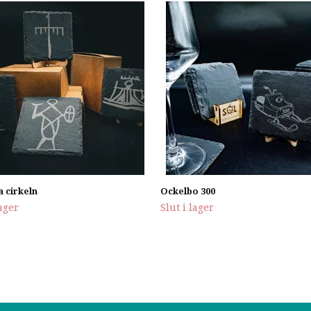
 cirkeln
Ockelbo 300
lager
Slut i lager