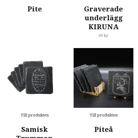
Pite
Graverade
underlägg
KIRUNA
99 kr
Till produkten
Till produkten
Samisk
Piteå