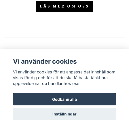
LÄS MER OM OSS
Specialbeställningar med gravyr
Vi använder cookies
Finns inte produkten du söker går det alltid
att höra av sig för en specialbeställning av
Vi använder cookies för att anpassa det innehåll som
visas för dig och för att du ska få bästa tänkbara
presenter eller produkter då jag har
upplevelse när du handlar hos oss.
möjlighet på plats att gravera på olika
material ända från aluminium till plast.
Godkänn alla
Skicka en förfrågan via kontaktformuläret
Inställningar
om vad du önskar så återkommer jag så
fort som möjligt med pris. OBS: Alla