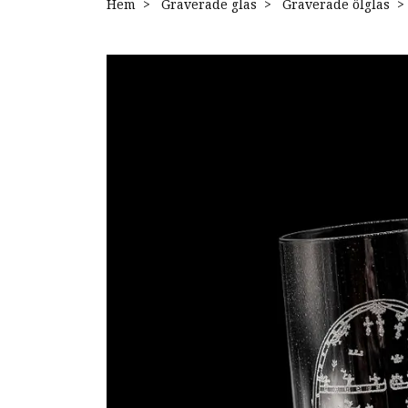
Hem
Graverade glas
Graverade ölglas