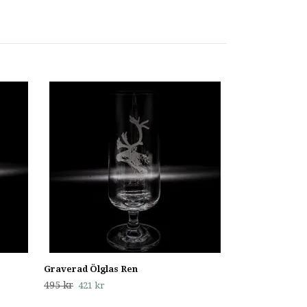
Graverad Ölgla
495 kr
421 kr
Graverad Ölglas Ren
495 kr
421 kr