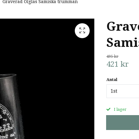
Graverad Ölglas Samiska trumman
Grav
Sami
495 kr
421 kr
Antal
1st
I lager