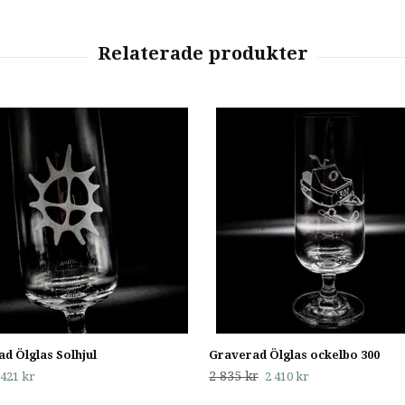
d Ölglas Solhjul
Graverad Ölglas ockelbo 300
2 835 kr
421 kr
2 410 kr