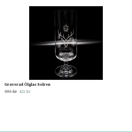
Graverad Ölglas Solren
495 kr
421 kr